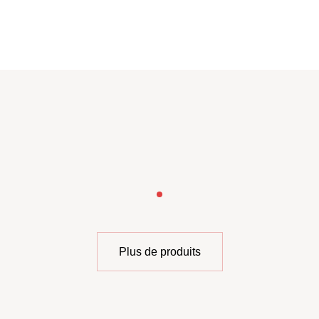
Jumbo Arome
Pour des plats délicieux et riches en
arôme
En savoir plus
Plus de produits