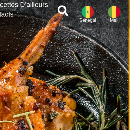
cettes D’ailleurs
tacts
Sénégal
Mali
ats avec JUMBO