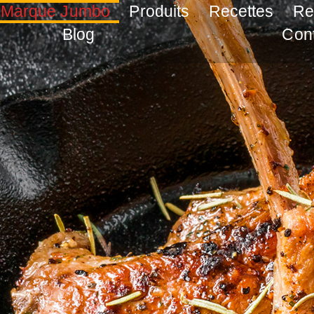
 Marque Jumbo
Produits
Recettes
Re
Blog
Con
Vos délicieux pl